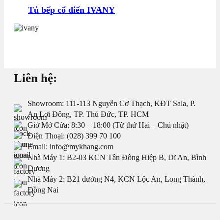
Tủ bếp cổ điển IVANY
Liên hệ:
Showroom: 111-113 Nguyễn Cơ Thạch, KĐT Sala, P.
An Lợi Đông, TP. Thủ Đức, TP. HCM
Giờ Mở Cửa: 8:30 – 18:00 (Từ thứ Hai – Chủ nhật)
Điện Thoại: (028) 399 70 100
Email: info@mykhang.com
Nhà Máy 1: B2-03 KCN Tân Đông Hiệp B, Dĩ An, Bình
Dương
Nhà Máy 2: B21 đường N4, KCN Lộc An, Long Thành,
Đồng Nai