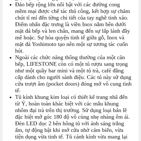
Đảo bếp rộng lớn nổi bật với các đường cong
mềm mại được chế tác thủ công, kết hợp sự chăm
chút tỉ mỉ đến từng chi tiết của tay nghề tinh xảo.
Điểm nhấn đặc trưng là viền Inox nằm bên dưới
mặt đá bếp và len chân, mang đến sự lấp lánh đầy
mê hoặc. Sự hòa quyện tinh tế giữa gỗ, Inox và
mặt đá Yoshimoto tạo nên một sự tương tác cuốn
hút.
Ngoài các chức năng thông thường của một căn
bếp, LIFESTONE còn có một tủ rượu sang trọng
như một quầy bar mini và một tủ trà, café đẳng
cấp dành cho người sành điệu. Các tủ này sử dụng
cửa trượt âm (pocket doors) đóng mở vô cung tinh
tế.
Tủ kính khung kim loại có thiết kế trang nhã đến
từ Ý, hoàn toàn khác biệt với các mẫu khung
nhôm đại trà trên thị trường. Sử dụng loại bản lề
đặc biệt mở góc 180 độ vô cùng nhẹ nhàng êm ái.
Đèn LED dọc 2 bên hông tủ với ánh sáng trắng
ấm, tự động bật khi mở cửa nhờ cảm biến, vừa
tiện dụng vừa tinh tế. Tủ cánh kính vừa mang lại