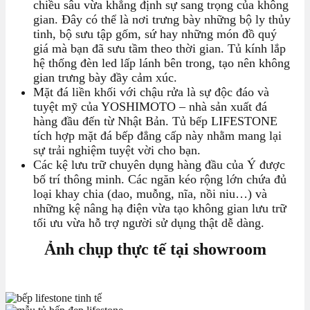
chiều sâu vừa khẳng định sự sang trọng của không
gian. Đây có thể là nơi trưng bày những bộ ly thủy
tinh, bộ sưu tập gốm, sứ hay những món đồ quý
giá mà bạn đã sưu tầm theo thời gian. Tủ kính lắp
hệ thống đèn led lấp lánh bên trong, tạo nên không
gian trưng bày đầy cảm xúc.
Mặt đá liền khối với chậu rửa là sự độc đáo và
tuyệt mỹ của YOSHIMOTO – nhà sản xuất đá
hàng đầu đến từ Nhật Bản. Tủ bếp LIFESTONE
tích hợp mặt đá bếp đẳng cấp này nhằm mang lại
sự trải nghiệm tuyệt vời cho bạn.
Các kệ lưu trữ chuyên dụng hàng đầu của Ý được
bố trí thông minh. Các ngăn kéo rộng lớn chứa đủ
loại khay chia (dao, muỗng, nĩa, nồi niu…) và
những kệ nâng hạ điện vừa tạo không gian lưu trữ
tối ưu vừa hỗ trợ người sử dụng thật dễ dàng.
Ảnh chụp thực tế tại showroom