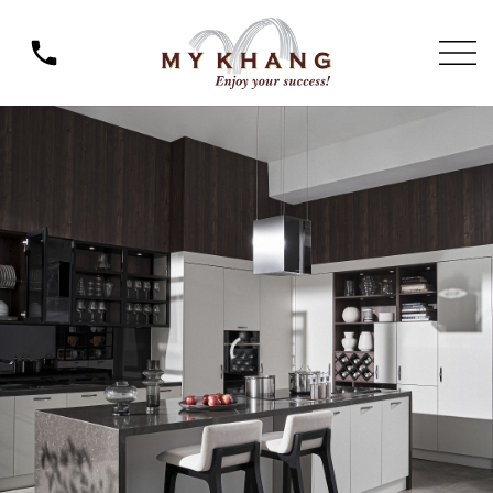
NỘI THẤT CAO CẤP MỸ KHANG - TH
Bỏ
qua
nội
dung
MODERN KITCHENS