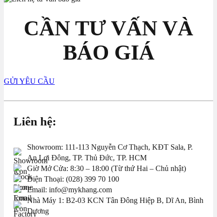
CẦN TƯ VẤN VÀ
BÁO GIÁ
GỬI YÊU CẦU
Liên hệ:
Showroom: 111-113 Nguyễn Cơ Thạch, KĐT Sala, P.
An Lợi Đông, TP. Thủ Đức, TP. HCM
Giờ Mở Cửa: 8:30 – 18:00 (Từ thứ Hai – Chủ nhật)
Điện Thoại: (028) 399 70 100
Email: info@mykhang.com
Nhà Máy 1: B2-03 KCN Tân Đông Hiệp B, Dĩ An, Bình
Dương