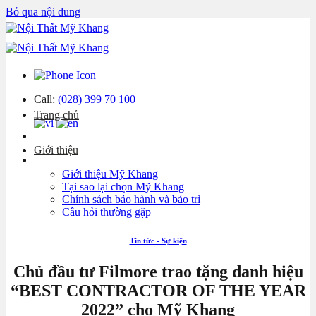
Bỏ qua nội dung
Call:
(028) 399 70 100
Trang chủ
Giới thiệu
Giới thiệu Mỹ Khang
Tại sao lại chọn Mỹ Khang
Chính sách bảo hành và bảo trì
Câu hỏi thường gặp
Tin tức - Sự kiện
Chủ đầu tư Filmore trao tặng danh hiệu
“BEST CONTRACTOR OF THE YEAR
2022” cho Mỹ Khang